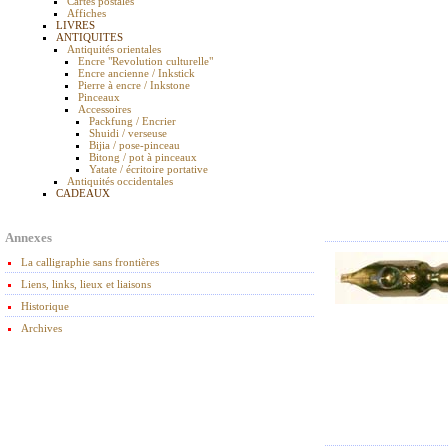
Cartes postales
Affiches
LIVRES
ANTIQUITES
Antiquités orientales
Encre "Revolution culturelle"
Encre ancienne / Inkstick
Pierre à encre / Inkstone
Pinceaux
Accessoires
Packfung / Encrier
Shuidi / verseuse
Bijia / pose-pinceau
Bitong / pot à pinceaux
Yatate / écritoire portative
Antiquités occidentales
CADEAUX
Annexes
La calligraphie sans frontières
Liens, links, lieux et liaisons
Historique
Archives