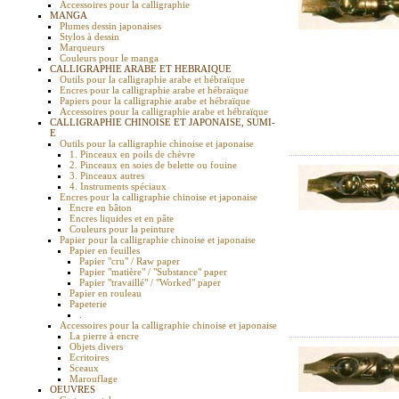
Accessoires pour la calligraphie
MANGA
Plumes dessin japonaises
Stylos à dessin
Marqueurs
Couleurs pour le manga
CALLIGRAPHIE ARABE ET HEBRAIQUE
Outils pour la calligraphie arabe et hébraïque
Encres pour la calligraphie arabe et hébraïque
Papiers pour la calligraphie arabe et hébraïque
Accessoires pour la calligraphie arabe et hébraïque
CALLIGRAPHIE CHINOISE ET JAPONAISE, SUMI-
E
Outils pour la calligraphie chinoise et japonaise
1. Pinceaux en poils de chèvre
2. Pinceaux en soies de belette ou fouine
3. Pinceaux autres
4. Instruments spéciaux
Encres pour la calligraphie chinoise et japonaise
Encre en bâton
Encres liquides et en pâte
Couleurs pour la peinture
Papier pour la calligraphie chinoise et japonaise
Papier en feuilles
Papier "cru" / Raw paper
Papier "matière" / "Substance" paper
Papier "travaillé" / "Worked" paper
Papier en rouleau
Papeterie
.
Accessoires pour la calligraphie chinoise et japonaise
La pierre à encre
Objets divers
Ecritoires
Sceaux
Marouflage
OEUVRES