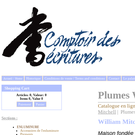
Historique
Conditions de vente / Terms and conditions
Contact
Le palai
Accueil / Home
Shopping Cart
Plumes 
Articles:
0, Valeur:
0
Items
0, Value
0
Paiement
Panier
Catalogue en lig
Mitchell
| Plumes
Sections :
William Mitc
ENLUMINURE
Accessoires de l'enluminure
Maison fondée e
Pigments