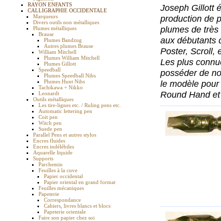
RAYON ENFANTS
Joseph Gillott 
CALLIGRAPHIE OCCIDENTALE
Marqueurs
production de 
Divers outils non métalliques
plumes de très b
Plumes métalliques
Brause
aux débutants q
Plumes Bandzug
Autres plumes Brause
Poster, Scroll,
William Mitchell
Plumes William Mitchell
Les plus connue
Plumes Gillott
Speedball
posséder de nom
Plumes Speedball Nibs
Plumes Hunt Nibs
le modèle pour 
Tachikawa + Nikko
Round Hand et I
Leonardt
Outils métalliques
Les tire-lignes etc. / Ruling pens etc.
Automatic lettering pen
Coit pen
Witch pen
Suede pen
Parallel Pens et autres stylos
Encres fluides
Encres indélébiles
Aquarelle liquide
Supports
Parchemin
Feuilles à la cuve
Papier occidental
Papier oriental en grand format
Feuilles mécaniques
Papeterie
Correspondance
Cahiers, livres blancs et blocs
Papeterie orientale
Faire son papier chez soi