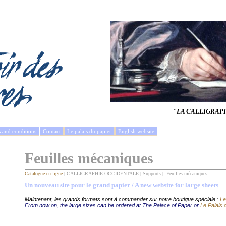
"LA CALLIGRAP
s and conditions
Contact
Le palais du papier
English website
Feuilles mécaniques
Catalogue en ligne
|
CALLIGRAPHIE OCCIDENTALE
|
Supports
| Feuilles mécaniques
Un nouveau site pour le grand papier / A new website for large sheets
Maintenant, les grands formats sont à commander sur notre boutique spéciale :
Le
From now on, the large sizes can be ordered at The Palace of Paper or
Le Palais 