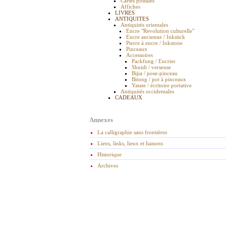
Cartes postales
Affiches
LIVRES
ANTIQUITES
Antiquités orientales
Encre "Revolution culturelle"
Encre ancienne / Inkstick
Pierre à encre / Inkstone
Pinceaux
Accessoires
Packfung / Encrier
Shuidi / verseuse
Bijia / pose-pinceau
Bitong / pot à pinceaux
Yatate / écritoire portative
Antiquités occidentales
CADEAUX
Annexes
La calligraphie sans frontières
Liens, links, lieux et liaisons
Historique
Archives