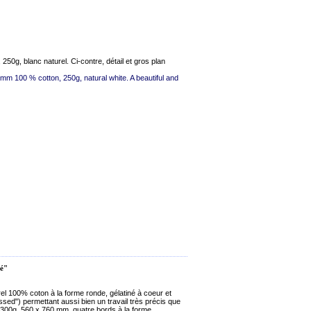
50g, blanc naturel. Ci-contre, détail et gros plan
m 100 % cotton, 250g, natural white. A beautiful and
né"
rel 100% coton à la forme ronde, gélatiné à coeur et
ressed") permettant aussi bien un travail très précis que
le 300g, 560 x 760 mm, quatre bords à la forme,