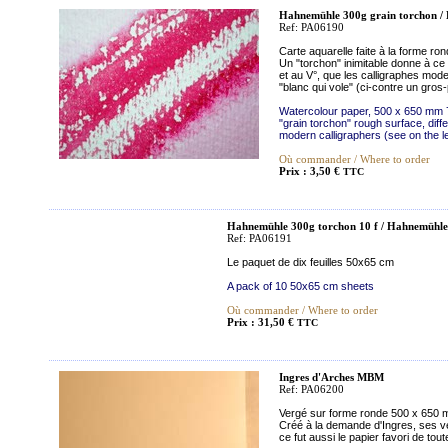
Hahnemühle 300g grain torchon /
Ref: PA06190
Carte aquarelle faite à la forme r
Un "torchon" inimitable donne à ce p
et au V°, que les calligraphes mode
"blanc qui vole" (ci-contre un gro
Watercolour paper, 500 x 650 mm 75
"grain torchon" rough surface, diff
modern calligraphers (see on the l
Où commander / Where to order
Prix : 3,50 €
TTC
Hahnemühle 300g torchon 10 f / Hahnemühle
Ref: PA06191
Le paquet de dix feuilles 50x65 cm
A pack of 10 50x65 cm sheets
Où commander / Where to order
Prix : 31,50 €
TTC
Ingres d'Arches MBM
Ref: PA06200
Vergé sur forme ronde 500 x 650 m
Créé à la demande d'Ingres, ses v
ce fut aussi le papier favori de tou