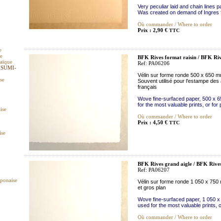
Very peculiar laid and chain lines 
Was created on demand of Ingres f
Où commander / Where to order
Prix : 2,90 €
TTC
e
ue
BFK Rives format raisin / BFK Ri
raïque
Ref: PA06206
 SUMI-
Vélin sur forme ronde 500 x 650 m
ise
Souvent utilisé pour l'estampe des 
français
Wove fine-surfaced paper, 500 x 6
for the most valuable prints, or for
ise
Où commander / Where to order
Prix : 4,50 €
TTC
ise
BFK Rives grand aigle / BFK Rives
Ref: PA06207
aponaise
Vélin sur forme ronde 1 050 x 750 
et gros plan
Wove fine-surfaced paper, 1 050 x
used for the most valuable prints, o
Où commander / Where to order