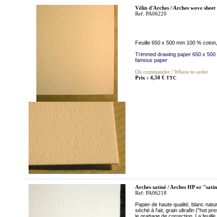
Vélin d'Arches / Arches wove sheet
Ref: PA06220
Feuille 650 x 500 mm 100 % coton, 2
Trimmed drawing paper 650 x 500 m
famous paper
Où commander / Where to order
Prix : 4,50 €
TTC
Arches satiné / Arches HP or "sati
Ref: PA06218
Papier de haute qualité, blanc natu
séché à l'air, grain ultrafin ("hot p
le grattage de correction. La feuil