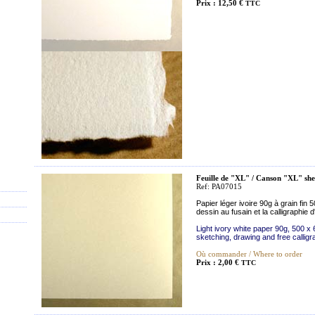
Prix : 12,50 €
TTC
Feuille de "XL" / Canson "XL" she
Ref: PA07015
Papier léger ivoire 90g à grain fin 
dessin au fusain et la calligraphie d'
Light ivory white paper 90g, 500 x
sketching, drawing and free calligr
Où commander / Where to order
Prix : 2,00 €
TTC