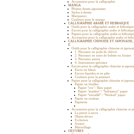
Accessoires pour la calligraphie
MANGA
Plumes dessin japonaises
Stylos à dessin
Marqueurs
Couleurs pour le manga
CALLIGRAPHIE ARABE ET HEBRAIQUE
Outils pour la calligraphie arabe et hébraïque
Encres pour la calligraphie arabe et hébraïqu
Papiers pour la calligraphie arabe et hébraïq
Accessoires pour la calligraphie arabe et héb
CALLIGRAPHIE CHINOISE ET JAPONAISE,
E
Outils pour la calligraphie chinoise et japona
1. Pinceaux en poils de chèvre
2. Pinceaux en soies de belette ou fouine
3. Pinceaux autres
4. Instruments spéciaux
Encres pour la calligraphie chinoise et japona
Encre en bâton
Encres liquides et en pâte
Couleurs pour la peinture
Papier pour la calligraphie chinoise et japona
Papier en feuilles
Papier "cru" / Raw paper
Papier "matière" / "Substance" paper
Papier "travaillé" / "Worked" paper
Papier en rouleau
Papeterie
.
Accessoires pour la calligraphie chinoise et j
La pierre à encre
Objets divers
Ecritoires
Sceaux
Marouflage
OEUVRES