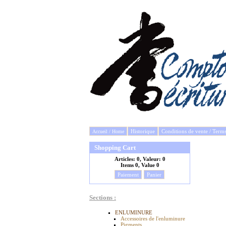
Historique
Conditions de vente / Term
Accueil / Home
Shopping Cart
Articles:
0, Valeur:
0
Items
0, Value
0
Paiement
Panier
Sections :
ENLUMINURE
Accessoires de l'enluminure
Pigments