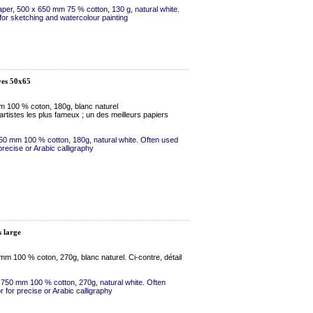
paper, 500 x 650 mm 75 % cotton, 130 g, natural white.
or sketching and watercolour painting
ves 50x65
m 100 % coton, 180g, blanc naturel
artistes les plus fameux ; un des meilleurs papiers
50 mm 100 % cotton, 180g, natural white. Often used
 precise or Arabic calligraphy
 large
mm 100 % coton, 270g, blanc naturel. Ci-contre, détail
 750 mm 100 % cotton, 270g, natural white. Often
r for precise or Arabic calligraphy