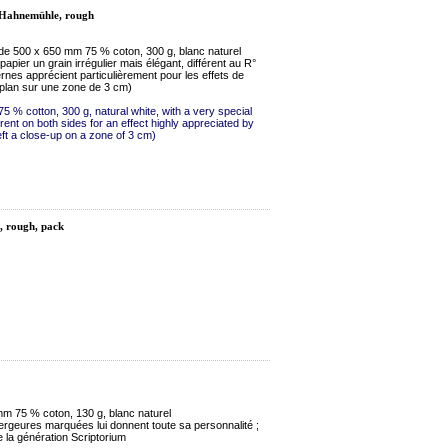
 Hahnemühle, rough
onde 500 x 650 mm 75 % coton, 300 g, blanc naturel
apier un grain irrégulier mais élégant, différent au R°
rnes apprécient particulièrement pour les effets de
s-plan sur une zone de 3 cm)
 % cotton, 300 g, natural white, with a very special
erent on both sides for an effect highly appreciated by
eft a close-up on a zone of 3 cm)
, rough, pack
m 75 % coton, 130 g, blanc naturel
ergeures marquées lui donnent toute sa personnalité ;
te la génération Scriptorium