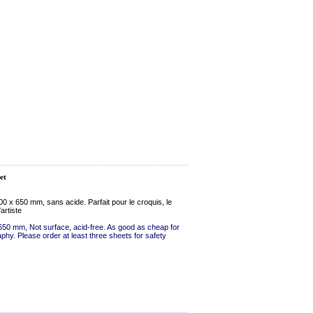
et
500 x 650 mm, sans acide. Parfait pour le croquis, le
artiste
 650 mm, Not surface, acid-free. As good as cheap for
aphy. Please order at least three sheets for safety