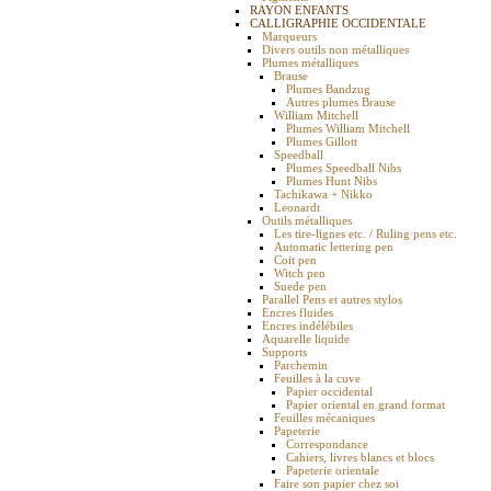
RAYON ENFANTS
CALLIGRAPHIE OCCIDENTALE
Marqueurs
Divers outils non métalliques
Plumes métalliques
Brause
Plumes Bandzug
Autres plumes Brause
William Mitchell
Plumes William Mitchell
Plumes Gillott
Speedball
Plumes Speedball Nibs
Plumes Hunt Nibs
Tachikawa + Nikko
Leonardt
Outils métalliques
Les tire-lignes etc. / Ruling pens etc.
Automatic lettering pen
Coit pen
Witch pen
Suede pen
Parallel Pens et autres stylos
Encres fluides
Encres indélébiles
Aquarelle liquide
Supports
Parchemin
Feuilles à la cuve
Papier occidental
Papier oriental en grand format
Feuilles mécaniques
Papeterie
Correspondance
Cahiers, livres blancs et blocs
Papeterie orientale
Faire son papier chez soi