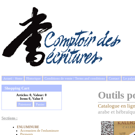
Historique
Conditions de vente / Terms and conditions
Contact
Le palai
Accueil / Home
Shopping Cart
Outils p
Articles:
0, Valeur:
0
Items
0, Value
0
Paiement
Panier
Catalogue en lig
arabe et hébraïq
Sections :
ENLUMINURE
Accessoires de l'enluminure
Pigments