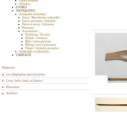
Cartes postales
Affiches
LIVRES
ANTIQUITES
Antiquités orientales
Encre "Revolution culturelle"
Encre ancienne / Inkstick
Pierre à encre / Inkstone
Pinceaux
Accessoires
Packfung / Encrier
Shuidi / verseuse
Bijia / pose-pinceau
Bitong / pot à pinceaux
Yatate / écritoire portative
Antiquités occidentales
CADEAUX
Annexes
La calligraphie sans frontières
Liens, links, lieux et liaisons
Historique
Archives