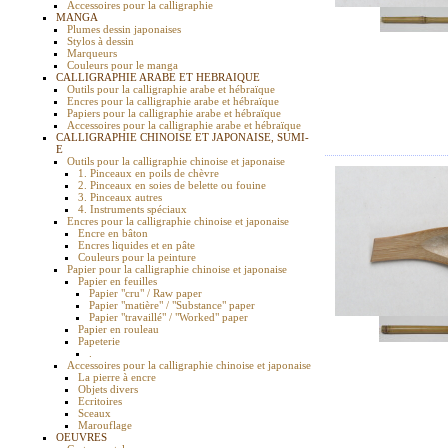
Accessoires pour la calligraphie
MANGA
Plumes dessin japonaises
Stylos à dessin
Marqueurs
Couleurs pour le manga
CALLIGRAPHIE ARABE ET HEBRAIQUE
Outils pour la calligraphie arabe et hébraïque
Encres pour la calligraphie arabe et hébraïque
Papiers pour la calligraphie arabe et hébraïque
Accessoires pour la calligraphie arabe et hébraïque
CALLIGRAPHIE CHINOISE ET JAPONAISE, SUMI-
E
Outils pour la calligraphie chinoise et japonaise
1. Pinceaux en poils de chèvre
2. Pinceaux en soies de belette ou fouine
3. Pinceaux autres
4. Instruments spéciaux
Encres pour la calligraphie chinoise et japonaise
Encre en bâton
Encres liquides et en pâte
Couleurs pour la peinture
Papier pour la calligraphie chinoise et japonaise
Papier en feuilles
Papier "cru" / Raw paper
Papier "matière" / "Substance" paper
Papier "travaillé" / "Worked" paper
Papier en rouleau
Papeterie
.
Accessoires pour la calligraphie chinoise et japonaise
La pierre à encre
Objets divers
Ecritoires
Sceaux
Marouflage
OEUVRES