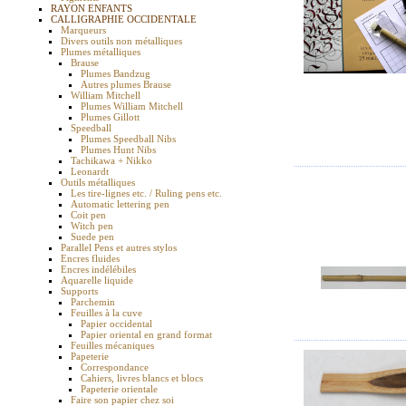
RAYON ENFANTS
CALLIGRAPHIE OCCIDENTALE
Marqueurs
Divers outils non métalliques
Plumes métalliques
Brause
Plumes Bandzug
Autres plumes Brause
William Mitchell
Plumes William Mitchell
Plumes Gillott
Speedball
Plumes Speedball Nibs
Plumes Hunt Nibs
Tachikawa + Nikko
Leonardt
Outils métalliques
Les tire-lignes etc. / Ruling pens etc.
Automatic lettering pen
Coit pen
Witch pen
Suede pen
Parallel Pens et autres stylos
Encres fluides
Encres indélébiles
Aquarelle liquide
Supports
Parchemin
Feuilles à la cuve
Papier occidental
Papier oriental en grand format
Feuilles mécaniques
Papeterie
Correspondance
Cahiers, livres blancs et blocs
Papeterie orientale
Faire son papier chez soi