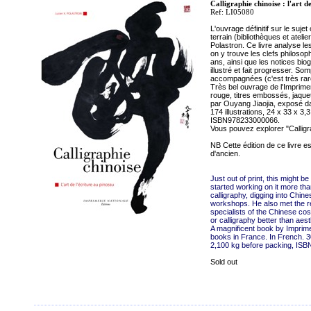
Calligraphie chinoise : l'art de
Ref: LI05080
L'ouvrage définitif sur le suje
terrain (bibliothèques et ateli
Polastron. Ce livre analyse l
on y trouve les clefs philosoph
ans, ainsi que les notices bio
illustré et fait progresser. S
accompagnées (c'est très rare 
Très bel ouvrage de l'Imprimeri
rouge, titres embossés, jaquet
par Ouyang Jiaojia, exposé da
174 illustrations, 24 x 33 x 3
ISBN978233000066.
Vous pouvez explorer "Calligr
NB Cette édition de ce livre es
d'ancien.
Just out of print, this might be
started working on it more tha
calligraphy, digging into Chin
workshops. He also met the re
specialists of the Chinese c
or calligraphy better than aes
A magnificent book by Imprimer
books in France. In French. 3
2,100 kg before packing, I
Sold out