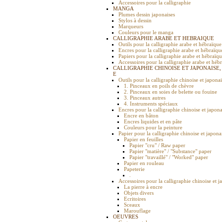
Accessoires pour la calligraphie
MANGA
Plumes dessin japonaises
Stylos à dessin
Marqueurs
Couleurs pour le manga
CALLIGRAPHIE ARABE ET HEBRAIQUE
Outils pour la calligraphie arabe et hébraïque
Encres pour la calligraphie arabe et hébraïqu
Papiers pour la calligraphie arabe et hébraïq
Accessoires pour la calligraphie arabe et héb
CALLIGRAPHIE CHINOISE ET JAPONAISE,
E
Outils pour la calligraphie chinoise et japona
1. Pinceaux en poils de chèvre
2. Pinceaux en soies de belette ou fouine
3. Pinceaux autres
4. Instruments spéciaux
Encres pour la calligraphie chinoise et japona
Encre en bâton
Encres liquides et en pâte
Couleurs pour la peinture
Papier pour la calligraphie chinoise et japona
Papier en feuilles
Papier "cru" / Raw paper
Papier "matière" / "Substance" paper
Papier "travaillé" / "Worked" paper
Papier en rouleau
Papeterie
.
Accessoires pour la calligraphie chinoise et j
La pierre à encre
Objets divers
Ecritoires
Sceaux
Marouflage
OEUVRES