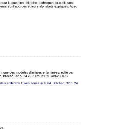
ur la question : histoire, techniques et outils sont
ajeurs sont abordés et leurs alphabets expliqués. Avec
 que des modèles d'initiales enluminées, édité par
e. Broché, 32 p, 24 x 32 cm, ISBN 0486256073
els edited by Owen Jones in 1864. Stitched, 32 p, 24
ées