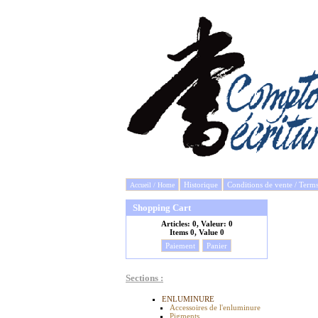
Historique
Conditions de vente / Term
Accueil / Home
Shopping Cart
Articles:
0, Valeur:
0
Items
0, Value
0
Paiement
Panier
Sections :
ENLUMINURE
Accessoires de l'enluminure
Pigments