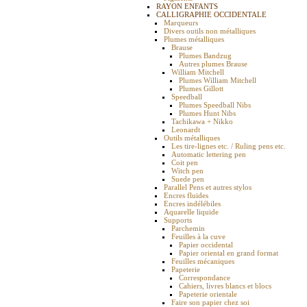
RAYON ENFANTS
CALLIGRAPHIE OCCIDENTALE
Marqueurs
Divers outils non métalliques
Plumes métalliques
Brause
Plumes Bandzug
Autres plumes Brause
William Mitchell
Plumes William Mitchell
Plumes Gillott
Speedball
Plumes Speedball Nibs
Plumes Hunt Nibs
Tachikawa + Nikko
Leonardt
Outils métalliques
Les tire-lignes etc. / Ruling pens etc.
Automatic lettering pen
Coit pen
Witch pen
Suede pen
Parallel Pens et autres stylos
Encres fluides
Encres indélébiles
Aquarelle liquide
Supports
Parchemin
Feuilles à la cuve
Papier occidental
Papier oriental en grand format
Feuilles mécaniques
Papeterie
Correspondance
Cahiers, livres blancs et blocs
Papeterie orientale
Faire son papier chez soi