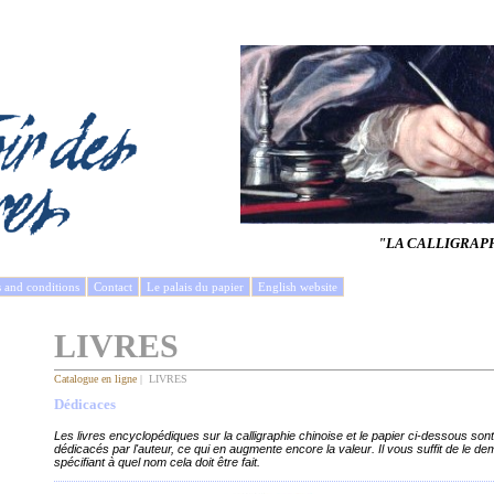
"LA CALLIGRAP
s and conditions
Contact
Le palais du papier
English website
LIVRES
Catalogue en ligne
| LIVRES
Dédicaces
Les livres encyclopédiques sur la calligraphie chinoise et le papier ci-dessous son
dédicacés par l'auteur, ce qui en augmente encore la valeur. Il vous suffit de l
spécifiant à quel nom cela doit être fait.