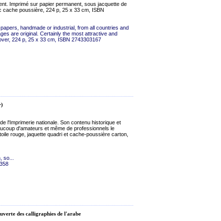
ent. Imprimé sur papier permanent, sous jacquette de
vec cache poussière, 224 p, 25 x 33 cm, ISBN
 papers, handmade or industrial, from all countries and
ges are original. Certainly the most attractive and
cover, 224 p, 25 x 33 cm, ISBN 2743303167
r)
de l'Imprimerie nationale. Son contenu historique et
eaucoup d'amateurs et même de professionnels le
oile rouge, jaquette quadri et cache-poussière carton,
, so...
1358
uverte des calligraphies de l'arabe