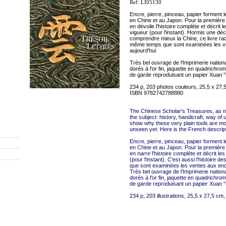
Ref: LI05130
Encre, pierre, pinceau, papier forment le 
en Chine et au Japon. Pour la première 
en dévoile l'histoire complète et décrit
vigueur (pour l'instant). Hormis une déc
comprendre mieux la Chine, ce livre rac
même temps que sont examinées les ve
aujourd'hui
Très bel ouvrage de l'Imprimerie national
dorés à l'or fin, jaquette en quadrichro
de garde reproduisant un papier Xuan "
234 p, 203 photos couleurs, 25,5 x 27,
ISBN 9782742788880
The Chinese Scholar's Treasures, as n
the subject: history, handicraft, way of
show why these very plain tools are mor
unseen yet. Here is the French descript
Encre, pierre, pinceau, papier forment le 
en Chine et au Japon. Pour la première 
en narre l'histoire complète et décrit l
(pour l'instant). C'est aussi l'histoire 
que sont examinées les ventes aux ench
Très bel ouvrage de l'Imprimerie national
dorés à l'or fin, jaquette en quadrichro
de garde reproduisant un papier Xuan "
234 p, 203 illustrations, 25,5 x 27,5 