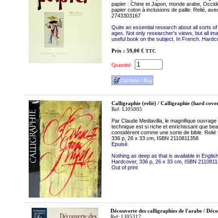
papier : Chine et Japon, monde arabe, Occid
papier coton à inclusions de paille. Relié, a
2743303167
Quite an essential research about all sorts of
ages. Not only researcher's views, but all ima
useful book on the subject. In French. Hard
Prix : 59,00 €
TTC
Quantité:
Calligraphie (relié) / Calligraphie (hard cove
Ref: LI05005
Par Claude Mediavilla, le magnifique ouvrage 
technique est si riche et enrichissant que b
considèrent comme une sorte de bible. Relié t
336 p, 26 x 33 cm, ISBN 2110811358
Epuisé.
Nothing as deep as that is available in English
Hardcover, 336 p, 26 x 33 cm, ISBN 211081
Out of print
Découverte des calligraphies de l'arabe / Déco
Ref: LI05312