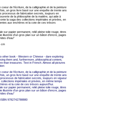
coeur de l'écriture, de la calligraphie et de la peinture
fois, un gros livre basé sur une enquête de trente ans
 les processus de fabrication secrets, toujours en
ouverte de la philosophie de la matière, qui aide à
onte la saga des collections impériales et privées, en
ntes aux enchères et la cote de ces trésors
e sur papier permanent, relié pleine toile rouge, titres
mie illustrée d'un gros plan sur un bâton d'encre, pages
rides d'eau"
5 cm
o other book - Western or Chinese - dare exploring
 using them and, furthermore, philosophical content,
e than treasures. Text in French. Almost all pictures
ion:
coeur de l'écriture, de la calligraphie et de la peinture
fois, un gros livre basé sur une enquête de trente ans
es processus de fabrication secrets, toujours en vigueur
des collections impériales et privées, en même temps
ères et la cote de ces trésors aujourd'hui.
e sur papier permanent, relié pleine toile rouge, titres
mie illustrée d'un gros plan sur un bâton d'encre, pages
rides d'eau"
cm, ISBN 9782742788880