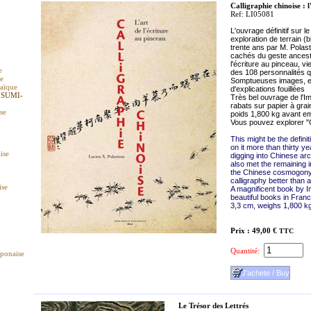
Calligraphie chinoise : l
Ref: LI05081
L'ouvrage définitif sur l
exploration de terrain (b
trente ans par M. Polast
cachés du geste ancestra
l'écriture au pinceau, v
e
des 108 personnalités qui
ue
Somptueuses images, en 
raïque
d'explications fouillées
 SUMI-
Très bel ouvrage de l'I
rabats sur papier à grai
ise
poids 1,800 kg avant em
Vous pouvez explorer "C
This might be the defini
on it more than thirty y
ise
digging into Chinese ar
also met the remaining i
the Chinese cosmogony 
calligraphy better than 
ise
A magnificent book by Im
beautiful books in Franc
3,3 cm, weighs 1,800 kg
Prix : 49,00 €
TTC
Quantité:
aponaise
Le Trésor des Lettrés