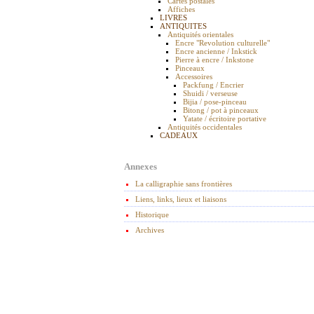
Cartes postales
Affiches
LIVRES
ANTIQUITES
Antiquités orientales
Encre "Revolution culturelle"
Encre ancienne / Inkstick
Pierre à encre / Inkstone
Pinceaux
Accessoires
Packfung / Encrier
Shuidi / verseuse
Bijia / pose-pinceau
Bitong / pot à pinceaux
Yatate / écritoire portative
Antiquités occidentales
CADEAUX
Annexes
La calligraphie sans frontières
Liens, links, lieux et liaisons
Historique
Archives