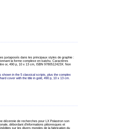
es juxtaposés dans les principaux styles de graphie :
e donnant la forme complexe en kaishu. Caractères
à titre or, 490 p, 10 x 13 cm, ISBN 9780512423X. Non
s shown in the 5 classical scripts, plus the complex
hard cover with the title in gold, 490 p, 10 x 13 cm.
s une décennie de recherches pour LX Polastron son
ionale, débordant d'informations pittoresques et
 inédites sur les divers mondes de la fabrication du