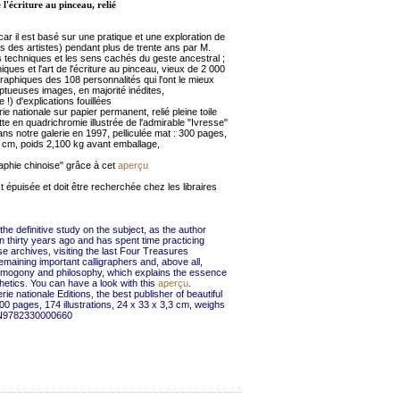
 l'écriture au pinceau, relié
t car il est basé sur une pratique et une exploration de
ers des artistes) pendant plus de trente ans par M.
es techniques et les sens cachés du geste ancestral ;
iques et l'art de l'écriture au pinceau, vieux de 2 000
graphiques des 108 personnalités qui l'ont le mieux
omptueuses images, en majorité inédites,
!) d'explications fouillées
e nationale sur papier permanent, relié pleine toile
te en quadrichromie illustrée de l'admirable "Ivresse"
ns notre galerie en 1997, pelliculée mat : 300 pages,
,3 cm, poids 2,100 kg avant emballage,
aphie chinoise" grâce à cet
aperçu
t épuisée et doit être recherchée chez les libraires
 the definitive study on the subject, as the author
n thirty years ago and has spent time practicing
ese archives, visiting the last Four Treasures
maining important calligraphers and, above all,
osmogony and philosophy, which explains the essence
thetics. You can have a look with this
aperçu
.
ie nationale Editions, the best publisher of beautiful
00 pages, 174 illustrations, 24 x 33 x 3,3 cm, weighs
SBN9782330000660