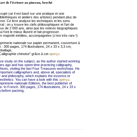
'art de l'écriture au pinceau, broché
e sujet car il est basé sur une pratique et une
ibliothèques et ateliers des artistes) pendant plus de
ron. Ce livre analyse les techniques et les sens
l ; on y trouve les clefs philosophiques et l'art de
ieux de 2 000 ans, ainsi que les notices biographiques
 l'ont le mieux illustré et fait progresser.
majorité inédites, accompagnées (c'est très rare !)
mprimerie nationale sur papier permanent, couverture à
n : 300 pages, 174 illustrations, 24 x 33 x 3,3 cm,
ballage,
alligraphie chinoise" grâce à cet
aperçu
tive study on the subject, as the author started working
ears ago and has spent time practicing calligraphy,
chives, visiting the last Four Treasures workshops. He
mportant calligraphers and, above all, specialists of
and philosophy, which explains the essence or
aesthetics. You can have a look with this
aperçu
.
primerie nationale Editions, the best publisher of
e. In French. 300 pages, 174 illustrations, 24 x 33 x
 before packing,