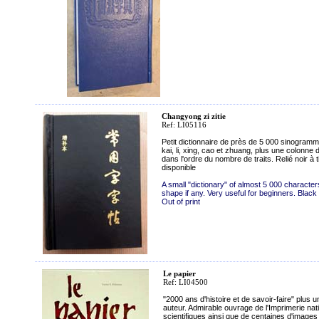
Changyong zi zitie
Ref: LI05116
Petit dictionnaire de près de 5 000 sinogramm
kai, li, xing, cao et zhuang, plus une colonn
dans l'ordre du nombre de traits. Relié noir 
disponible
A small "dictionary" of almost 5 000 character
shape if any. Very useful for beginners. Black 
Out of print
Le papier
Ref: LI04500
"2000 ans d'histoire et de savoir-faire" plu
auteur. Admirable ouvrage de l'Imprimerie nat
scientifiques ainsi que de centaines d'images