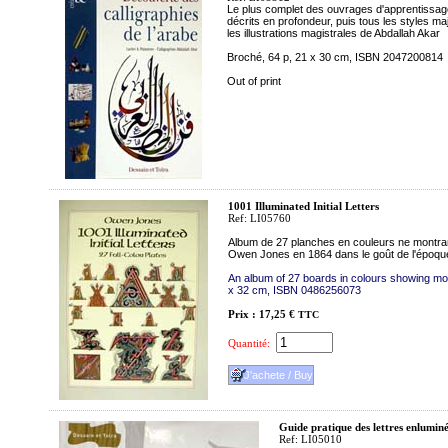
Le plus complet des ouvrages d'apprentissage s
décrits en profondeur, puis tous les styles m
les illustrations magistrales de Abdallah Akar
Broché, 64 p, 21 x 30 cm, ISBN 2047200814
Out of print
1001 Illuminated Initial Letters
Ref: LI05760
Album de 27 planches en couleurs ne montrant
Owen Jones en 1864 dans le goût de l'époqu
An album of 27 boards in colours showing mod
x 32 cm, ISBN 0486256073
Prix : 17,25 €
TTC
Quantité:
Guide pratique des lettres enlumin
Ref: LI05010