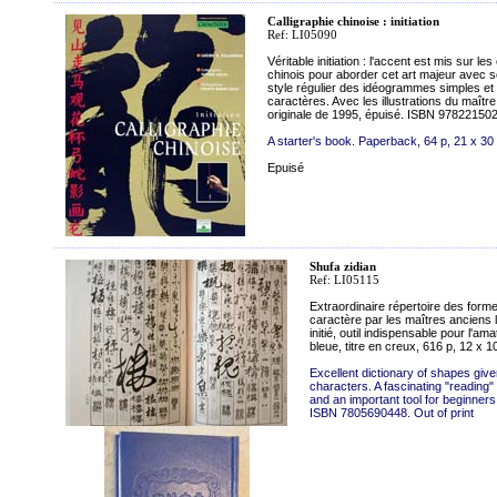
Calligraphie chinoise : initiation
Ref: LI05090
Véritable initiation : l'accent est mis sur
chinois pour aborder cet art majeur avec s
style régulier des idéogrammes simples et
caractères. Avec les illustrations du maîtr
originale de 1995, épuisé. ISBN 97822150
A starter's book. Paperback, 64 p, 21 x 
Epuisé
Shufa zidian
Ref: LI05115
Extraordinaire répertoire des forme
caractère par les maîtres anciens l
initié, outil indispensable pour l'
bleue, titre en creux, 616 p, 12 x
Excellent dictionary of shapes giv
characters. A fascinating "reading"
and an important tool for beginners
ISBN 7805690448. Out of print