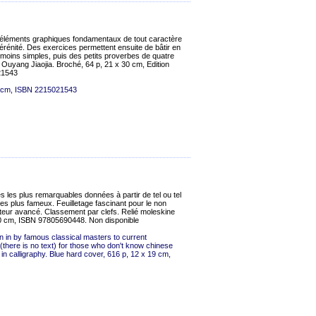
 les éléments graphiques fondamentaux de tout caractère
érénité. Des exercices permettent ensuite de bâtir en
 moins simples, puis des petits proverbes de quatre
e Ouyang Jiaojia. Broché, 64 p, 21 x 30 cm, Edition
21543
30 cm, ISBN 2215021543
s les plus remarquables données à partir de tel ou tel
es plus fameux. Feuilletage fascinant pour le non
amateur avancé. Classement par clefs. Relié moleskine
 10 cm, ISBN 97805690448. Non disponible
en in by famous classical masters to current
 (there is no text) for those who don't know chinese
 in calligraphy. Blue hard cover, 616 p, 12 x 19 cm,