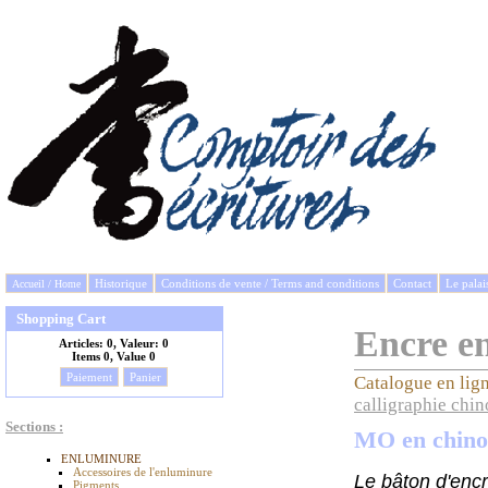
Historique
Conditions de vente / Terms and conditions
Contact
Le palai
Accueil / Home
Shopping Cart
Encre e
Articles:
0, Valeur:
0
Items
0, Value
0
Paiement
Panier
Catalogue en lig
calligraphie chin
Sections :
MO en chino
ENLUMINURE
Accessoires de l'enluminure
Le bâton d'encre
Pigments