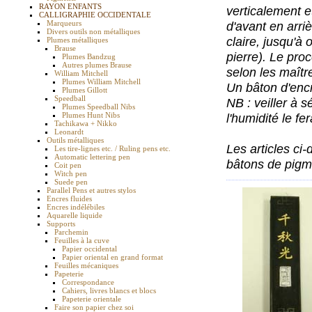
RAYON ENFANTS
verticalement et
CALLIGRAPHIE OCCIDENTALE
Marqueurs
d'avant en arri
Divers outils non métalliques
claire, jusqu'à
Plumes métalliques
Brause
pierre). Le pro
Plumes Bandzug
Autres plumes Brause
selon les maîtr
William Mitchell
Plumes William Mitchell
Un bâton d'enc
Plumes Gillott
Speedball
NB : veiller à 
Plumes Speedball Nibs
Plumes Hunt Nibs
l'humidité le fe
Tachikawa + Nikko
Leonardt
Outils métalliques
Les articles ci
Les tire-lignes etc. / Ruling pens etc.
Automatic lettering pen
bâtons de pigme
Coit pen
Witch pen
Suede pen
Parallel Pens et autres stylos
Encres fluides
Encres indélébiles
Aquarelle liquide
Supports
Parchemin
Feuilles à la cuve
Papier occidental
Papier oriental en grand format
Feuilles mécaniques
Papeterie
Correspondance
Cahiers, livres blancs et blocs
Papeterie orientale
Faire son papier chez soi