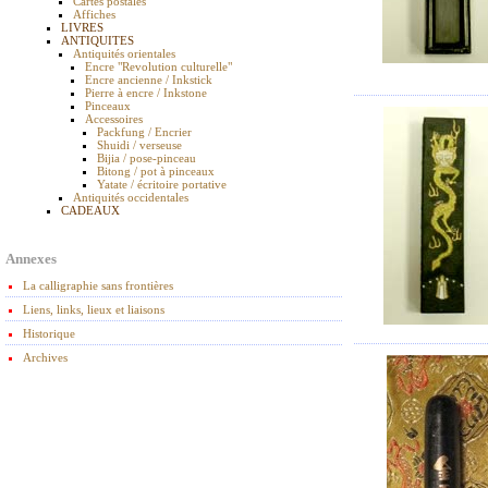
Cartes postales
Affiches
LIVRES
ANTIQUITES
Antiquités orientales
Encre "Revolution culturelle"
Encre ancienne / Inkstick
Pierre à encre / Inkstone
Pinceaux
Accessoires
Packfung / Encrier
Shuidi / verseuse
Bijia / pose-pinceau
Bitong / pot à pinceaux
Yatate / écritoire portative
Antiquités occidentales
CADEAUX
Annexes
La calligraphie sans frontières
Liens, links, lieux et liaisons
Historique
Archives