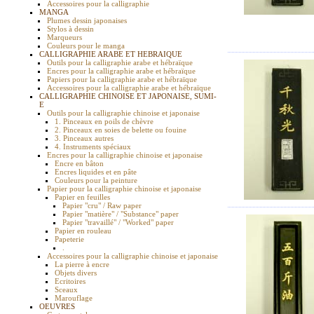
Accessoires pour la calligraphie
MANGA
Plumes dessin japonaises
Stylos à dessin
Marqueurs
Couleurs pour le manga
CALLIGRAPHIE ARABE ET HEBRAIQUE
Outils pour la calligraphie arabe et hébraïque
Encres pour la calligraphie arabe et hébraïque
Papiers pour la calligraphie arabe et hébraïque
Accessoires pour la calligraphie arabe et hébraïque
CALLIGRAPHIE CHINOISE ET JAPONAISE, SUMI-
E
Outils pour la calligraphie chinoise et japonaise
1. Pinceaux en poils de chèvre
2. Pinceaux en soies de belette ou fouine
3. Pinceaux autres
4. Instruments spéciaux
Encres pour la calligraphie chinoise et japonaise
Encre en bâton
Encres liquides et en pâte
Couleurs pour la peinture
Papier pour la calligraphie chinoise et japonaise
Papier en feuilles
Papier "cru" / Raw paper
Papier "matière" / "Substance" paper
Papier "travaillé" / "Worked" paper
Papier en rouleau
Papeterie
.
Accessoires pour la calligraphie chinoise et japonaise
La pierre à encre
Objets divers
Ecritoires
Sceaux
Marouflage
OEUVRES