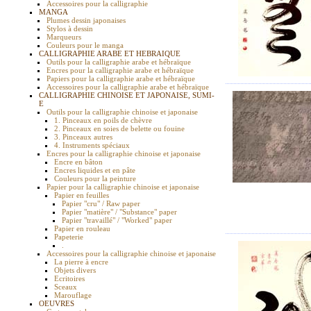
Accessoires pour la calligraphie
MANGA
Plumes dessin japonaises
Stylos à dessin
Marqueurs
Couleurs pour le manga
CALLIGRAPHIE ARABE ET HEBRAIQUE
Outils pour la calligraphie arabe et hébraïque
Encres pour la calligraphie arabe et hébraïque
Papiers pour la calligraphie arabe et hébraïque
Accessoires pour la calligraphie arabe et hébraïque
CALLIGRAPHIE CHINOISE ET JAPONAISE, SUMI-
E
Outils pour la calligraphie chinoise et japonaise
1. Pinceaux en poils de chèvre
2. Pinceaux en soies de belette ou fouine
3. Pinceaux autres
4. Instruments spéciaux
Encres pour la calligraphie chinoise et japonaise
Encre en bâton
Encres liquides et en pâte
Couleurs pour la peinture
Papier pour la calligraphie chinoise et japonaise
Papier en feuilles
Papier "cru" / Raw paper
Papier "matière" / "Substance" paper
Papier "travaillé" / "Worked" paper
Papier en rouleau
Papeterie
.
Accessoires pour la calligraphie chinoise et japonaise
La pierre à encre
Objets divers
Ecritoires
Sceaux
Marouflage
OEUVRES