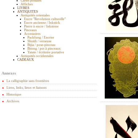
Cartes postales
Affiches
LIVRES
ANTIQUITES
Antiquités orientales
Encre "Revolution culturelle"
Encre ancienne / Inkstick
Pierre à encre / Inkstone
Pinceaux
Accessoires
Packfung / Encrier
Shuidi / verseuse
Bijia / pose-pinceau
Bitong / pot à pinceaux
Yatate / écritoire portative
Antiquités occidentales
CADEAUX
Annexes
La calligraphie sans frontières
Liens, links, lieux et liaisons
Historique
Archives