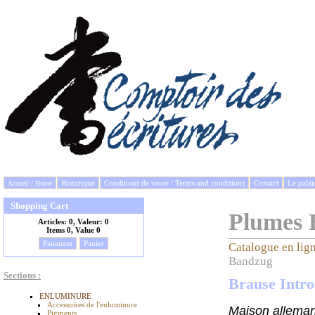
Historique
Conditions de vente / Terms and conditions
Contact
Le palai
Accueil / Home
Shopping Cart
Plumes 
Articles:
0, Valeur:
0
Items
0, Value
0
Paiement
Panier
Catalogue en lig
Bandzug
Sections :
Brause Intro
ENLUMINURE
Accessoires de l'enluminure
Maison alleman
Pigments