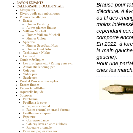
RAYON ENFANTS
Brause pour fa
CALLIGRAPHIE OCCIDENTALE
Marqueurs
d'écriture. A é
Divers outils non métalliques
au fil des chan
Plumes métalliques
Brause
moins intéressé
Plumes Bandzug
Autres plumes Brause
cependant conse
William Mitchell
Plumes William Mitchell
comporte encor
Plumes Gillott
Speedball
En 2022, à forc
Plumes Speedball Nibs
Plumes Hunt Nibs
la main gauche, 
Tachikawa + Nikko
gauche).
Leonardt
Outils métalliques
Pour une parfai
Les tire-lignes etc. / Ruling pens etc.
Automatic lettering pen
chez les march
Coit pen
Witch pen
Suede pen
Parallel Pens et autres stylos
Encres fluides
Encres indélébiles
Aquarelle liquide
Supports
Parchemin
Feuilles à la cuve
Papier occidental
Papier oriental en grand format
Feuilles mécaniques
Papeterie
Correspondance
Cahiers, livres blancs et blocs
Papeterie orientale
Faire son papier chez soi