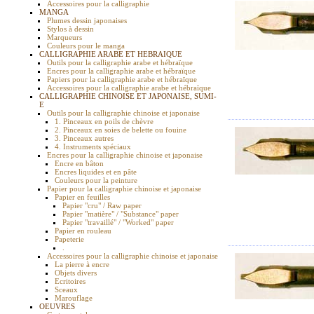
Accessoires pour la calligraphie
MANGA
Plumes dessin japonaises
Stylos à dessin
Marqueurs
Couleurs pour le manga
CALLIGRAPHIE ARABE ET HEBRAIQUE
Outils pour la calligraphie arabe et hébraïque
Encres pour la calligraphie arabe et hébraïque
Papiers pour la calligraphie arabe et hébraïque
Accessoires pour la calligraphie arabe et hébraïque
CALLIGRAPHIE CHINOISE ET JAPONAISE, SUMI-
E
Outils pour la calligraphie chinoise et japonaise
1. Pinceaux en poils de chèvre
2. Pinceaux en soies de belette ou fouine
3. Pinceaux autres
4. Instruments spéciaux
Encres pour la calligraphie chinoise et japonaise
Encre en bâton
Encres liquides et en pâte
Couleurs pour la peinture
Papier pour la calligraphie chinoise et japonaise
Papier en feuilles
Papier "cru" / Raw paper
Papier "matière" / "Substance" paper
Papier "travaillé" / "Worked" paper
Papier en rouleau
Papeterie
.
Accessoires pour la calligraphie chinoise et japonaise
La pierre à encre
Objets divers
Ecritoires
Sceaux
Marouflage
OEUVRES