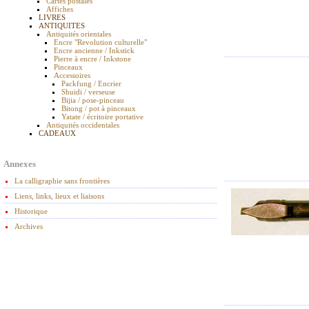
Cartes postales
Affiches
LIVRES
ANTIQUITES
Antiquités orientales
Encre "Revolution culturelle"
Encre ancienne / Inkstick
Pierre à encre / Inkstone
Pinceaux
Accessoires
Packfung / Encrier
Shuidi / verseuse
Bijia / pose-pinceau
Bitong / pot à pinceaux
Yatate / écritoire portative
Antiquités occidentales
CADEAUX
Annexes
La calligraphie sans frontières
Liens, links, lieux et liaisons
Historique
Archives